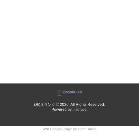
(株)オランク © 2026. All Rights Reserved.
Powered by .
isotype
.
With Google+ plugin by Geoff Janes