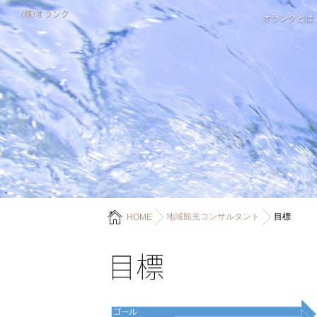
(株)オランク
オランクとは
地域観光コンサルタント
目標
HOME
目標