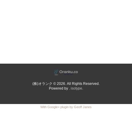
(株)オランク © 2026. All Rights Reserved.
Powered by .
isotype
.
With Google+ plugin by Geoff Janes