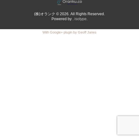
(株)オランク © 2026. All Rights Reserved.
Powered by .
isotype
.
With Google+ plugin by Geoff Janes