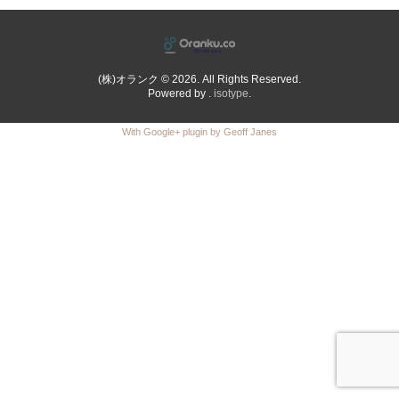
(株)オランク © 2026. All Rights Reserved.
Powered by .
isotype
.
With Google+ plugin by Geoff Janes