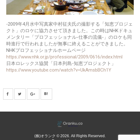
‐2009年4月水中写真家中村征夫氏の撮影する「知恵プロジェ
クト」のロケに協力させて頂きました。この時はNHKドキュ
メンタリー「プロフェッショナル-仕事の流儀-」のロケも同
時進行で行われましたが無事に終えることができました。
NHKプロフェッショナルホームページ
https://www.nhk.or.jp/professional/2009/0616/index.html
日本ロレックス協賛「日本列島-知恵プロジェクト」
https://www.youtube.com/watch?v=UkAmsbBCh1Y
(株)オランク © 2026. All Rights Reserved.