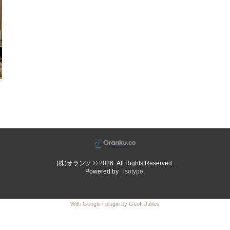
(株)オランク © 2026. All Rights Reserved.
Powered by .
isotype
.
With Google+ plugin by Geoff Janes