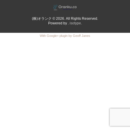
(株)オランク © 2026. All Rights Reserved.
Powered by .
isotype
.
With Google+ plugin by Geoff Janes