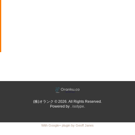
(株)オランク © 2026. All Rights Reserved.
Powered by .
isotype
.
With Google+ plugin by Geoff Janes