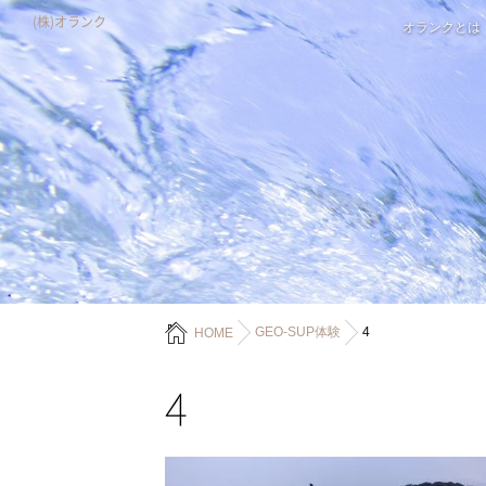
(株)オランク
オランクとは
GEO-SUP体験
4
HOME
4