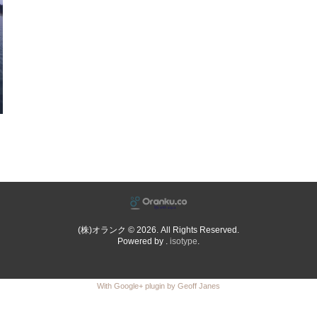
(株)オランク © 2026. All Rights Reserved.
Powered by .
isotype
.
With Google+ plugin by Geoff Janes