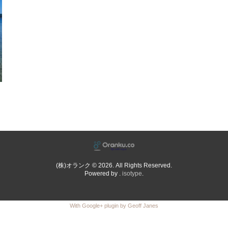
(株)オランク © 2026. All Rights Reserved.
Powered by .
isotype
.
With Google+ plugin by Geoff Janes