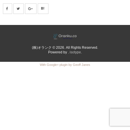
(株)オランク © 2026. All Rights Reserved.
Powered by .
isotype
.
With Google+ plugin by Geoff Janes