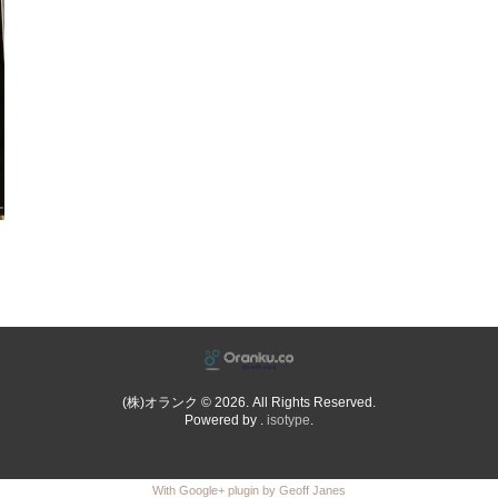
(株)オランク © 2026. All Rights Reserved.
Powered by .
isotype
.
With Google+ plugin by Geoff Janes